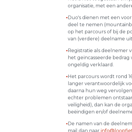
organisatie, met een andere
•
Duo's dienen met een voor
deel te nemen (mountainbik
op het parcours of bij de p
van (verdere) deelname uit 
•
Registratie als deelnemer vi
het geïncasseerde bedrag w
ongeldig verklaard.
•
Het parcours wordt rond 16
langer verantwoordelijk v
daarna hun weg vervolgen t
echter problemen ontstaan
veiligheid), dan kan de org
beëindigen en/of deelnemer
•
De namen van de deelnemer
mail dan naar
info@loopfie