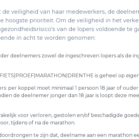
t de veiligheid van haar medewerkers, de deelneme
 hoogste prioriteit. Om de veiligheid in het ver
gezondheidsrisico's van de lopers voldoende te 
oende in acht te worden genomen:
er deelnemers zowel de ingeschreven lopers als de ing
FIETS|PROEF|MARATHON|DRENTHE is geheel op eigen r
s: per koppel moet minimaal 1 persoon 18 jaar of ouder 
 Indien de deelnemer jonger dan 18 jaar is loopt deze m
sprakelijk voor verloren, gestolen en/of beschadigde goe
oor, tijdens of na de marathon.
oordrongen te zijn dat, deelname aan een marathon ee