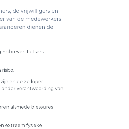
rs, de vrijwilligers en
keer van de medewerkers
garanderen dienen de
eschreven fietsers
isico.
zijn en de 2e loper
ee onder verantwoording van
deren alsmede blessures
n extreem fysieke