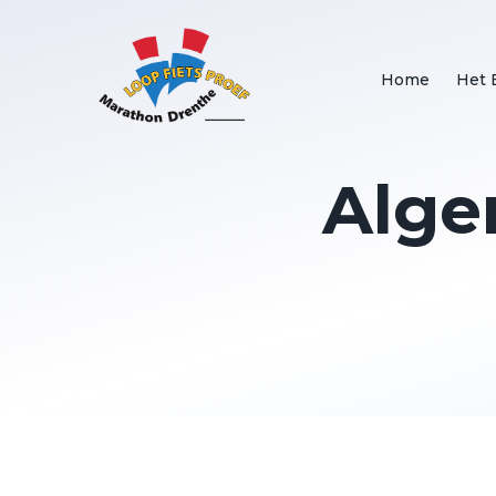
Home
Het 
Alge