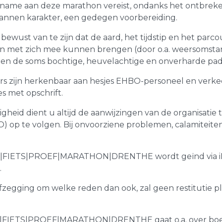
lname aan deze marathon vereist, ondanks het ontbreke
pannen karakter, een gedegen voorbereiding.
bewust van te zijn dat de aard, het tijdstip en het par
n met zich mee kunnen brengen (door o.a. weersomst
s en de soms bochtige, heuvelachtige en onverharde pad
s zijn herkenbaar aan hesjes EHBO-personeel en verkee
s met opschrift.
heid dient u altijd de aanwijzingen van de organisatie te
) op te volgen. Bij onvoorziene problemen, calamiteite
P|FIETS|PROEF|MARATHON|DRENTHE wordt geïnd via iDea
.
zegging om welke reden dan ook, zal geen restitutie pl
P|FIETS|PROEF|MARATHON|DRENTHE gaat o.a. over boe