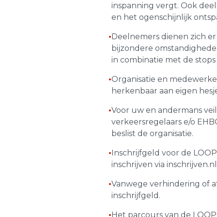
inspanning vergt. Ook dee
en het ogenschijnlijk onts
•
Deelnemers dienen zich er 
bijzondere omstandighede
in combinatie met de stop
•
Organisatie en medewerker
herkenbaar aan eigen hesje
•
Voor uw en andermans veilig
verkeersregelaars e/o EHBO
beslist de organisatie.
•
Inschrijfgeld voor de LOO
inschrijven via inschrijven.nl
•
Vanwege verhindering of af
inschrijfgeld.
•
Het parcours van de LOO