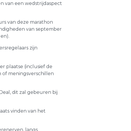
n van een wedstrijdaspect
cours van deze marathon
andigheden van september
en).
rsregelaars zijn
r plaatse (inclusief de
n of meningsverschillen
l, dit zal gebeuren bij
aats vinden van het
renerven, langs