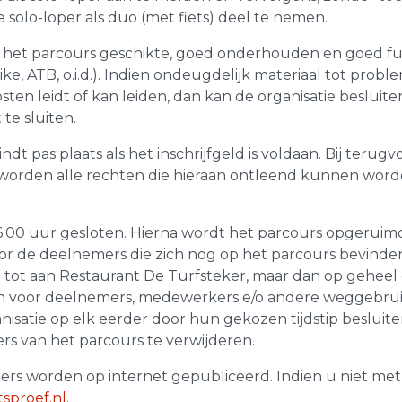
 solo-loper als duo (met fiets) deel te nemen.
 het parcours geschikte, goed onderhouden en goed fu
e, ATB, o.i.d.). Indien ondeugdelijk materiaal tot prob
osten leidt of kan leiden, dan kan de organisatie beslu
te sluiten.
ndt pas plaats als het inschrijfgeld is voldaan. Bij teru
orden alle rechten die hieraan ontleend kunnen worden 
.00 uur gesloten. Hierna wordt het parcours opgeruimd e
oor de deelnemers die zich nog op het parcours bevin
ot aan Restaurant De Turfsteker, maar dan op geheel e
 voor deelnemers, medewerkers e/o andere weggebruike
anisatie op elk eerder door hun gekozen tijdstip besluit
s van het parcours te verwijderen.
s worden op internet gepubliceerd. Indien u niet met u
tsproef.nl
.