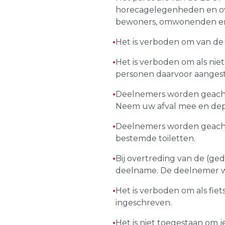
horecagelegenheden en ove
bewoners, omwonenden en/
•
Het is verboden om van de 
•
Het is verboden om als nie
personen daarvoor aangeste
•
Deelnemers worden geacht o
Neem uw afval mee en dep
•
Deelnemers worden geacht 
bestemde toiletten.
•
Bij overtreding van de (ged
deelname. De deelnemer wo
•
Het is verboden om als fiet
ingeschreven.
•
Het is niet toegestaan om 