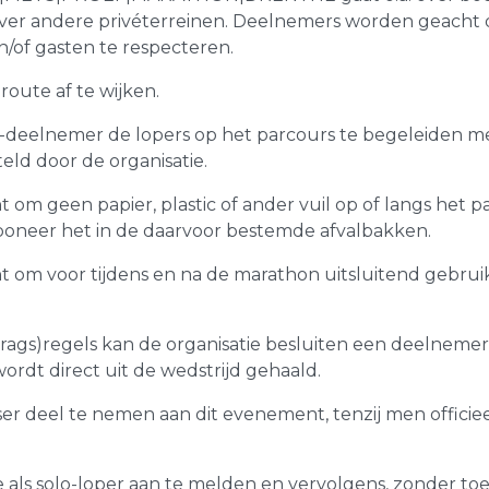
r andere privéterreinen. Deelnemers worden geacht d
of gasten te respecteren.
route af te wijken.
t-deelnemer de lopers op het parcours te begeleiden m
ld door de organisatie.
m geen papier, plastic of ander vuil op of langs het pa
oneer het in de daarvoor bestemde afvalbakken.
om voor tijdens en na de marathon uitsluitend gebrui
rags)regels kan de organisatie besluiten een deelnemer 
rdt direct uit de wedstrijd gehaald.
ser deel te nemen aan dit evenement, tenzij men officie
je als solo-loper aan te melden en vervolgens, zonder 