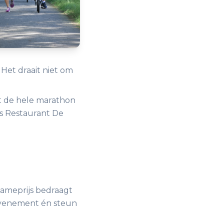
Het draait niet om
t de hele marathon
ers Restaurant De
lnameprijs bedraagt
 evenement én steun