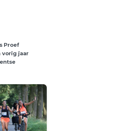
ts Proef
 vorig jaar
rentse